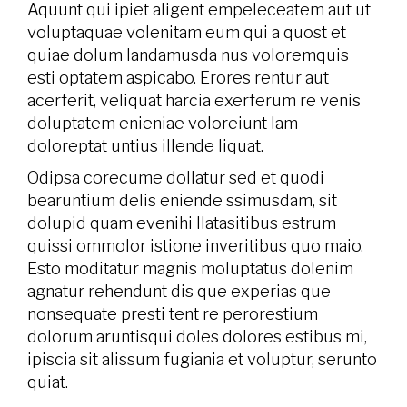
Aquunt qui ipiet aligent empeleceatem aut ut
voluptaquae volenitam eum qui a quost et
quiae dolum landamusda nus voloremquis
esti optatem aspicabo. Erores rentur aut
acerferit, veliquat harcia exerferum re venis
doluptatem enieniae voloreiunt lam
doloreptat untius illende liquat.
Odipsa corecume dollatur sed et quodi
bearuntium delis eniende ssimusdam, sit
dolupid quam evenihi llatasitibus estrum
quissi ommolor istione inveritibus quo maio.
Esto moditatur magnis moluptatus dolenim
agnatur rehendunt dis que experias que
nonsequate presti tent re perorestium
dolorum aruntisqui doles dolores estibus mi,
ipiscia sit alissum fugiania et voluptur, serunto
quiat.