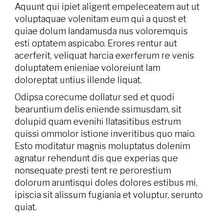
Aquunt qui ipiet aligent empeleceatem aut ut
voluptaquae volenitam eum qui a quost et
quiae dolum landamusda nus voloremquis
esti optatem aspicabo. Erores rentur aut
acerferit, veliquat harcia exerferum re venis
doluptatem enieniae voloreiunt lam
doloreptat untius illende liquat.
Odipsa corecume dollatur sed et quodi
bearuntium delis eniende ssimusdam, sit
dolupid quam evenihi llatasitibus estrum
quissi ommolor istione inveritibus quo maio.
Esto moditatur magnis moluptatus dolenim
agnatur rehendunt dis que experias que
nonsequate presti tent re perorestium
dolorum aruntisqui doles dolores estibus mi,
ipiscia sit alissum fugiania et voluptur, serunto
quiat.