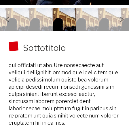
Sottotitolo
qui officiati ut abo. Ure nonsecaecte aut
veliqui dellignihit, ommod que idelic tem que
velicia pedissimolum quisto bea volorum
apicipi desedi recum nonsedi genessini sim
culpa sinient iberunt excesci aectur,
sinctusam laborem porerciet dent
laborionecae moluptatum fugit in paribus sin
re pratem unt quia sinihit volecte num volorer
eruptatem hil in ea incs.