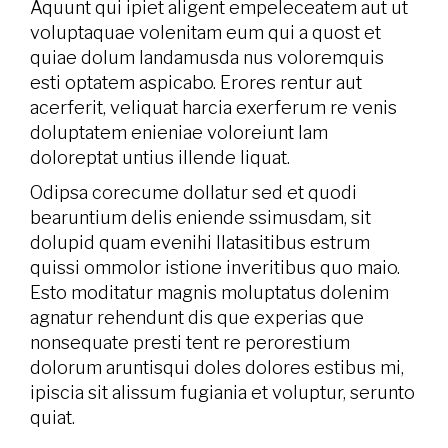
Aquunt qui ipiet aligent empeleceatem aut ut
voluptaquae volenitam eum qui a quost et
quiae dolum landamusda nus voloremquis
esti optatem aspicabo. Erores rentur aut
acerferit, veliquat harcia exerferum re venis
doluptatem enieniae voloreiunt lam
doloreptat untius illende liquat.
Odipsa corecume dollatur sed et quodi
bearuntium delis eniende ssimusdam, sit
dolupid quam evenihi llatasitibus estrum
quissi ommolor istione inveritibus quo maio.
Esto moditatur magnis moluptatus dolenim
agnatur rehendunt dis que experias que
nonsequate presti tent re perorestium
dolorum aruntisqui doles dolores estibus mi,
ipiscia sit alissum fugiania et voluptur, serunto
quiat.