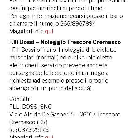
Per chi fosse interessato, il bar propone anche
cestini pic-nic ricchi di prodotti tipici.
Per ogni informazione recarsi presso il bar o
chiamare il numero 366/8967894
Maggiori info
qui
F.lli Bossi – Noleggio Trescore Cremasco
I F.lli Bossi offrono il noleggio di biciclette
muscolari (normali) ed e-bike (biciclette
elettriche).Il servizio prevede anche la
consegna delle biciclette in un luogo a
richiesta (ad esempio presso il proprio
albergo o in un punto della città).
Contatti:
F.LLI BOSSI SNC
Viale Alcide De Gasperi 5 – 26017 Trescore
Cremasco (CR)
tel: 0373 291791
Maggiori info
qui