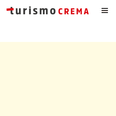
Errore sul database di WordPress:
[Duplicate entry
'' for key 'url_hash']
ALTER TABLE `tc_blc_links` ADD UNIQUE KEY
`url_hash` (`url_hash`)