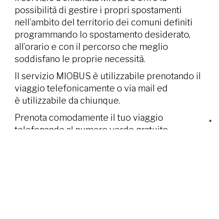
possibilità di gestire i propri spostamenti
nell’ambito del territorio dei comuni definiti
programmando lo spostamento desiderato,
all’orario e con il percorso che meglio
soddisfano le proprie necessità.
Il servizio MIOBUS è utilizzabile prenotando il
viaggio telefonicamente o via mail ed
è utilizzabile da chiunque.
Prenota comodamente il tuo viaggio
telefonando al numero verde gratuito
800907700 se chiami da rete fissa o al
numero 0373-287728 se chiami da un
cellulare.
Visita il
sito ufficiale
per maggiori
informazioni.