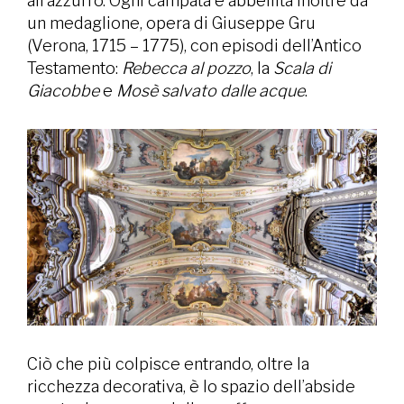
all’azzurro. Ogni campata è abbellita inoltre da
un medaglione, opera di Giuseppe Gru
(Verona, 1715 – 1775), con episodi dell’Antico
Testamento:
Rebecca al pozzo
, la
Scala di
Giacobbe
e
Mosè salvato dalle acque
.
Ciò che più colpisce entrando, oltre la
ricchezza decorativa, è lo spazio dell’abside