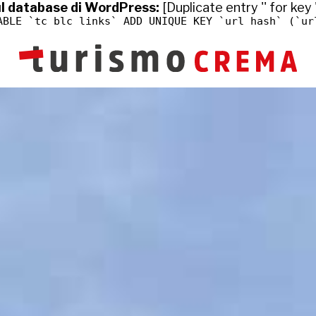
ul database di WordPress:
[Duplicate entry '' for key 
ABLE `tc_blc_links` ADD UNIQUE KEY `url_hash` (`ur