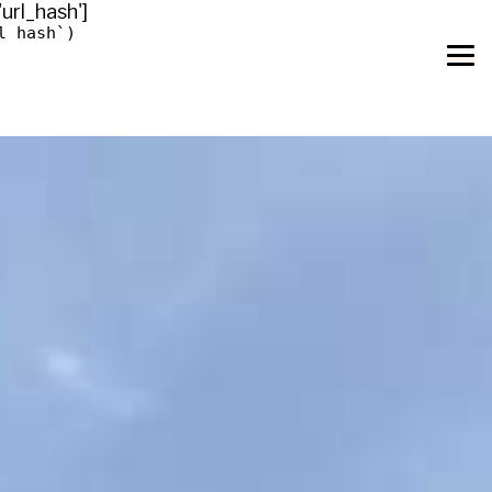
'url_hash']
l_hash`)