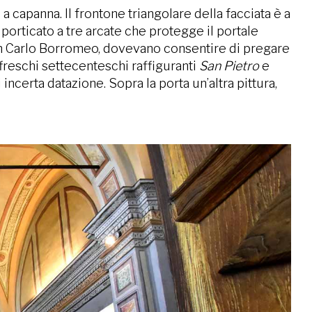
a capanna. Il frontone triangolare della facciata è a
n porticato a tre arcate che protegge il portale
a san Carlo Borromeo, dovevano consentire di pregare
ffreschi settecenteschi raffiguranti
San Pietro
e
 incerta datazione. Sopra la porta un’altra pittura,