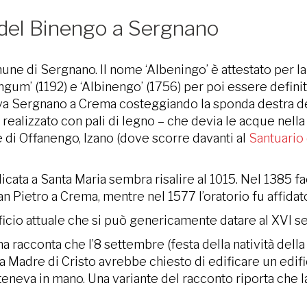
a del Binengo a Sergnano
omune di Sergnano. Il nome ‘Albeningo’ è attestato per 
’ (1192) e ‘Albinengo’ (1756) per poi essere definitiva
ava Sergnano a Crema costeggiando la sponda destra del 
 realizzato con pali di legno – che devia le acque nella
e di Offanengo, Izano (dove scorre davanti al
Santuario 
cata a Santa Maria sembra risalire al 1015. Nel 1385 f
an Pietro a Crema, mentre nel 1577 l’oratorio fu affidat
icio attuale che si può genericamente datare al XVI se
rima racconta che l’8 settembre (festa della natività d
a Madre di Cristo avrebbe chiesto di edificare un edif
teneva in mano. Una variante del racconto riporta che l