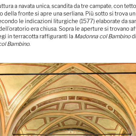
ura a navata unica, scandita da tre campate, con tetto 
ro della fronte si apre una serliana. Più sotto si trova u
e, secondo le indicazioni liturgiche (1577) elaborate d
ll’oratorio era chiusa. Sopra le aperture si trovano a
egi in terracotta raffiguranti la
Madonna col Bambino
di
ol Bambino
.