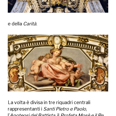
e della
Carità
.
La volta è divisa in tre riquadri centrali
rappresentanti i
Santi Pietro e Paolo
,
l’
Apoteosi del Battista
, il
Profeta Mosè e il Re