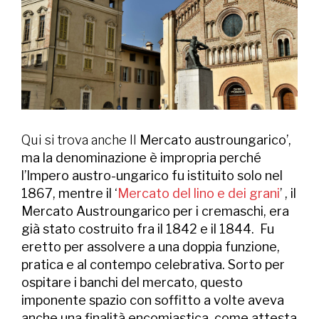
Qui si trova anche Il
Mercato austroungarico’,
ma la denominazione è impropria perché
l’Impero austro-ungarico fu istituito solo nel
1867, mentre il ‘
Mercato del lino e dei grani
’ , il
Mercato Austroungarico per i cremaschi, era
già stato costruito fra il 1842 e il 1844.
Fu
eretto per assolvere a una doppia funzione,
pratica e al contempo celebrativa. Sorto per
ospitare i banchi del mercato, questo
imponente spazio con soffitto a volte aveva
anche una finalità encomiastica, come attesta